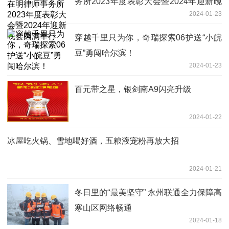
务所2023年度表彰大会暨2024年迎新晚
2024-01-23
会圆满举行
穿越千里只为你，奇瑞探索06护送“小皖
豆”勇闯哈尔滨！
2024-01-23
百元带之星，银剑南A9闪亮升级
2024-01-22
冰屋吃火锅、雪地喝好酒，五粮液宠粉再放大招
2024-01-21
冬日里的“最美坚守” 永州联通全力保障高
寒山区网络畅通
2024-01-18