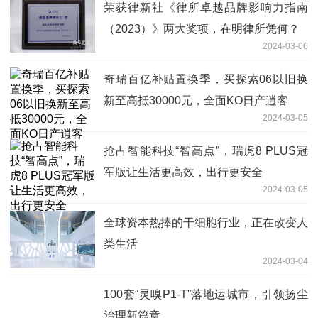
荣获律新社《律所卓越品牌影响力指南
（2023）》两大奖项，在明律所凭何？
2024-03-06
奇瑞百亿补贴置换季，买探索06以旧换
新至高抵30000元，全面KO日产逍客
2024-03-05
抢占智能科技“智高点”，瑞虎8 PLUS冠
军版让生活更高效，出行更安全
2024-03-05
全球资本热捧的干细胞行业，正在改变人
类生活
2024-03-04
100套“灵嗅P1-T”落地运城市，引领扬尘
治理新篇章