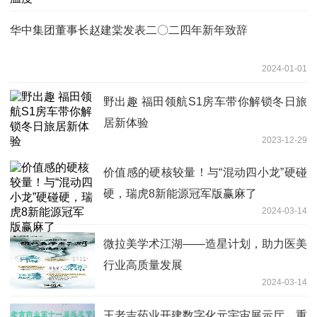
华中集团董事长赵建棠发表二〇二四年新年致辞
2024-01-01
野出趣 福田领航S1房车带你解锁冬日旅
居新体验
2023-12-29
价值感的硬核较量！与“混动四小龙”硬碰
硬，瑞虎8新能源冠军版赢麻了
2024-03-14
微拉美学术江湖——造星计划，助力医美
行业高质量发展
2024-03-14
王老吉药业开建数字化元宇宙展示厅，重