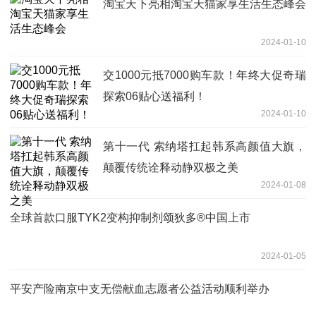
淘宝天下亮相淘宝天猫家享生活生态峰会
2024-01-10
交1000元抵7000购车款！年终大促奇瑞
探索06贴心送福利！
2024-01-10
第十一代 索纳塔扛起韩系高颜值大旗，
颠覆传统诠释动静双极之美
2024-01-08
全球首款口服TYK2变构抑制剂颂狄多®中国上市
2024-01-05
平安产险南京中支无偿献血志愿者公益活动顺利举办