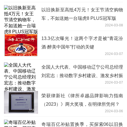
以旧换新至高抵4万元！女王节清空购物
车，不如送她一台瑞虎8 PLUS冠军版
2024-03-08
13.3亿次曝光！这两个字才是被“青花汾
酒·醉美中国年”打动的关键
2024-03-07
全国人大代表、中国移动辽宁公司总经理
刘宏志：推动数字乡村建设、激发乡村振
2024-03-07
兴“数智力量”
荣获律新社《律所卓越品牌影响力指南
（2023）》两大奖项，在明律所凭何？
2024-03-06
奇瑞百亿补贴置换季，买探索06以旧换