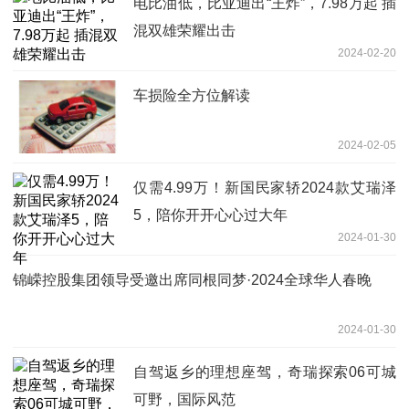
电比油低，比亚迪出“王炸”，7.98万起 插
混双雄荣耀出击
2024-02-20
车损险全方位解读
2024-02-05
仅需4.99万！新国民家轿2024款艾瑞泽
5，陪你开开心心过大年
2024-01-30
锦嵘控股集团领导受邀出席同根同梦·2024全球华人春晚
2024-01-30
自驾返乡的理想座驾，奇瑞探索06可城
可野，国际风范