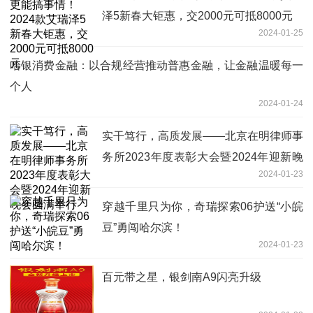
泽5新春大钜惠，交2000元可抵8000元
2024-01-25
哈银消费金融：以合规经营推动普惠金融，让金融温暖每一
个人
2024-01-24
实干笃行，高质发展——北京在明律师事
务所2023年度表彰大会暨2024年迎新晚
2024-01-23
会圆满举行
穿越千里只为你，奇瑞探索06护送“小皖
豆”勇闯哈尔滨！
2024-01-23
百元带之星，银剑南A9闪亮升级