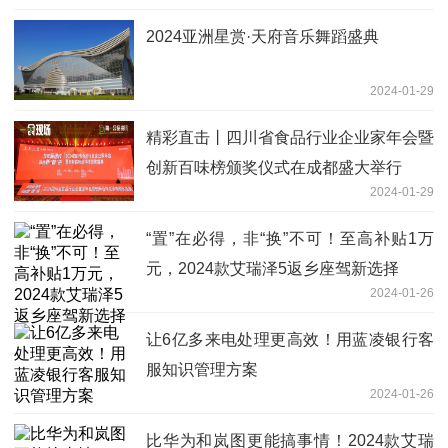
2024亚洲星赏·天府音乐舞蹈盛典
2024-01-29
精彩直击丨四川省食品行业企业家年会暨
创新百味榜颁奖仪式在成都盛大举行
2024-01-29
“置”在必得，非“换”不可！至高补贴1万
元，2024款艾瑞泽5返乡座驾新选择
2024-01-26
让6亿多来电处理更高效！用蓝凌银行客
服知识管理方案
2024-01-26
比华为和岚图更能搞事情！2024款艾瑞